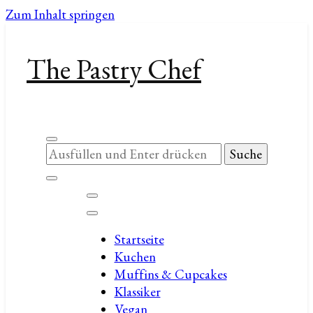
Zum Inhalt springen
The Pastry Chef
Suchst
du
nach
etwas?
Startseite
Kuchen
Muffins & Cupcakes
Klassiker
Vegan