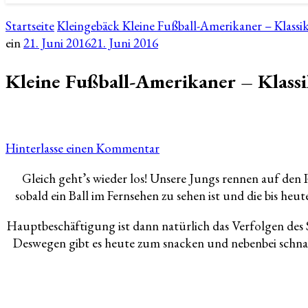
Startseite
Kleingebäck
Kleine Fußball-Amerikaner – Klass
ein
21. Juni 2016
21. Juni 2016
Kleine Fußball-Amerikaner – Klass
zu
Hinterlasse einen Kommentar
Kleine
Gleich geht’s wieder los! Unsere Jungs rennen auf den 
Fußball-
sobald ein Ball im Fernsehen zu sehen ist und die bis he
Amerikaner
–
Hauptbeschäftigung ist dann natürlich das Verfolgen des
Klassiker
Deswegen gibt es heute zum snacken und nebenbei schnab
im
neuen
Gewand